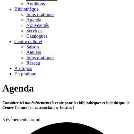
Auditions
Bibliothèque
Infos pratiques
Agenda
Nouveautés
Services
Catalogues
Centre culturel
Saison
Ateliers
Infos pratiques
Réseau
À propos
En pratique
Agenda
Consultez ici nos événements à venir pour les bibliothèques et ludothèque, le
Centre Culturel et les associations locales !
3 évènements found.