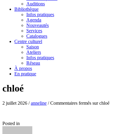
Auditions
Bibliothèque
Infos pratiques
Agenda
Nouveautés
Services
Catalogues
Centre culturel
Saison
Ateliers
Infos pratiques
Réseau
À propos
En pratique
chloé
2 juillet 2026
/
anneline
/
Commentaires fermés
sur chloé
Posted in