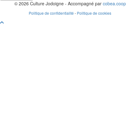
© 2026 Culture Jodoigne - Accompagné par
cobea.coop
Politique de confidentialité
-
Politique de cookies
Faire
défiler
vers
le
haut