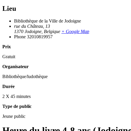
Lieu
Bibliothèque de la Ville de Jodoigne
rue du Château, 13
1370 Jodoigne
,
Belgique
+ Google Map
Phone
32010819957
Prix
Gratuit
Organisateur
Bibliothèque/ludothèque
Durée
2 X 45 minutes
Type de public
Jeune public
Heure du livre 4-8 ans (Jodoign