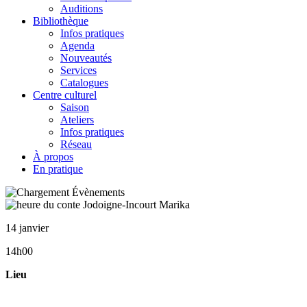
Auditions
Bibliothèque
Infos pratiques
Agenda
Nouveautés
Services
Catalogues
Centre culturel
Saison
Ateliers
Infos pratiques
Réseau
À propos
En pratique
14 janvier
14h00
Lieu